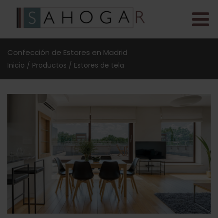
Confección de Estores en Madrid
Inicio
/
Productos
/
Estores de tela