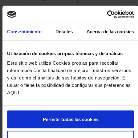
a día en cada uno de nuestros encargos y ventas para
que los resultados disfrutados por nuestros clientes
afiancen esa calidad de producto obtenida.
Consentimiento
Detalles
Acerca de las cookies
En cada tapicería, panel japonés, cortina, persiana,
estor día y noche o estor de varillas, ponemos el
Utilización de cookies propias técnicas y de análisis
máximo empeño y todo el conocimiento acumulado a
Este sitio web utiliza Cookies propias para recopilar
tu servicio, diseñando un presupuesto personalizado
información con la finalidad de mejorar nuestros servicios
que nos puedes solicitar sin ningún compromiso.
y así como el análisis de sus hábitos de navegación. El
usuario tiene la posibilidad de configurar sus preferencias
Resolveremos todas tus dudas en materia de
AQUI.
financiación, fabricación a medida y adaptación total a
tus necesidades.
Permitir todas las cookies
En Sahogar,
fabricantes de
cortinas en Madrid
,
estores y
tapizados
, aseguramos un servicio con