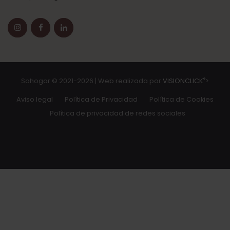
®
Sahogar © 2021-2026 | Web realizada por
VISIONCLICK
>
Aviso legal
Política de Privacidad
Política de Cookies
Política de privacidad de redes sociales