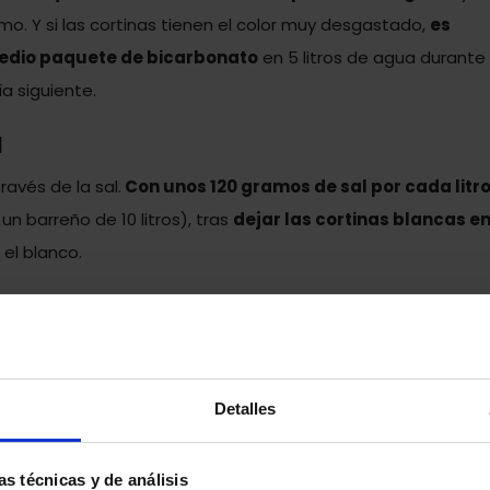
mo. Y si las cortinas tienen el color muy desgastado,
es
edio paquete de bicarbonato
en 5 litros de agua durante
a siguiente.
l
avés de la sal.
Con unos 120 gramos de sal por cada litr
 un barreño de 10 litros), tras
dejar las cortinas blancas e
el blanco.
 agua tibia para eliminar los restos de sal
. Además la sal
s de vino.
úcar
Detalles
trucos revolucionarios para blanquear cortinas. Lo único que
detergente habitual, sustituir el suavizante por una ta
as técnicas y de análisis