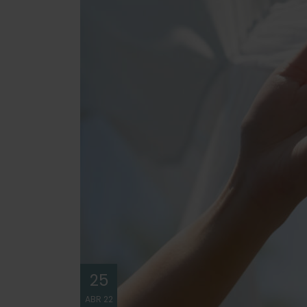
25
ABR 22