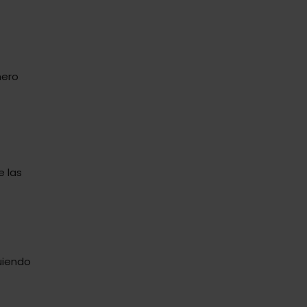
mero
e las
uiendo