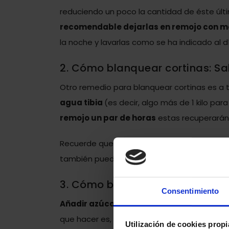
reduciendo un poco la cantidad de éste últi
recomendable dejarlas en remojo con m
la noche y lavarlas como se ha indicado al dí
2. Cómo blanquear cortinas: Sa
Otro remedio para blanquear cortinas es a tr
agua tibia
(es decir, algo más de 1 kilo para
remojo un par de horas
estas recuperarán 
Recuerde que hay que
aclararlas luego en
también puede ser muy útil para las mancha
3. Cómo blanquear cortinas: Az
Consentimiento
Añadir azúcar en el lavado
es otro de los 
que hacer es,
manteniendo la cantidad de 
Utilización de cookies propi