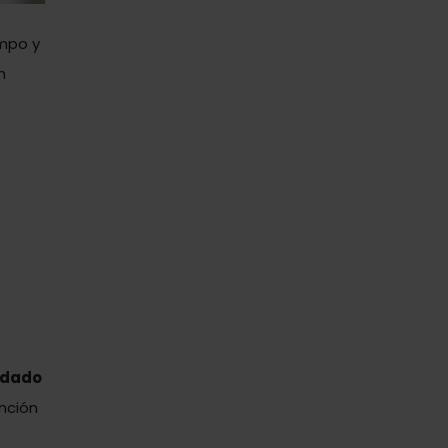
empo y
n
idado
ención