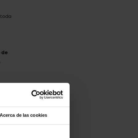
 toda
o de
n
Acerca de las cookies
 hay
cita