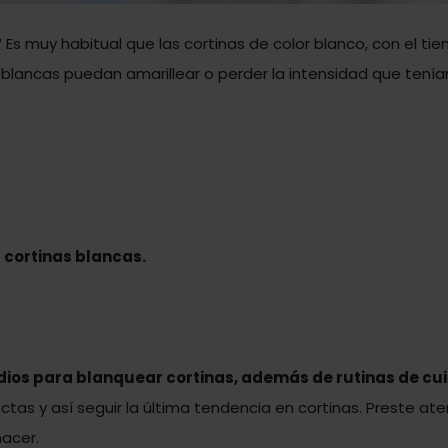
?
Es muy habitual que las cortinas de color blanco, con el ti
as blancas puedan amarillear o perder la intensidad que tenía
 cortinas blancas.
dios para blanquear cortinas, además de rutinas de cu
tas y así seguir
la última tendencia en cortinas
. Preste at
acer.