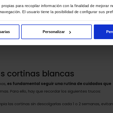
sde el momento de tenderlas.
s propias para recopilar información con la finalidad de mejorar 
 navegación. El usuario tiene la posibilidad de configurar sus pr
nagre blanco y zumo de limón
te toda una noche con un vaso en el que se haya mezc
sarias
Personalizar
Per
en remedio para blanquear cortinas. Al día siguiente, se d
esultado inmediatamente.
as cortinas blancas
nas,
es fundamental seguir una rutina de cuidados que
mas. Para ello, hay que recordar los siguientes trucos:
limpia las cortinas sin descolgarlas cada 1 o 2 semanas, evita