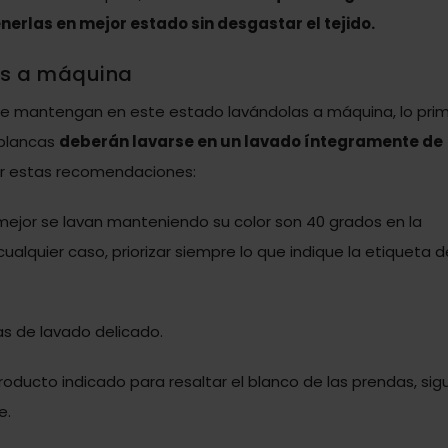
erlas en mejor estado sin desgastar el tejido.
as a máquina
se mantengan en este estado lavándolas a máquina, lo pri
 blancas
deberán lavarse en un
lavado íntegramente de
ir estas recomendaciones:
 mejor se lavan manteniendo su color son 40 grados en la
cualquier caso, priorizar siempre lo que indique la etiqueta d
as de lavado delicado.
roducto indicado para resaltar el blanco de las prendas, sig
e.