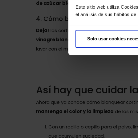
de azúcar blanco.
Se verá el resultado de
Este sitio web utiliza Cookie
el análisis de sus hábitos de
4. Cómo blanquear cortinas: Vi
Dejar
las cortinas blancas
en remojo duran
Solo usar cookies nece
vinagre blanco y zumo de limón
es otro bu
lavar con el método habitual y se verá el r
Así hay que cuidar l
Ahora que ya conoce cómo blanquear corti
mantenga el color y la limpieza
de las mis
Con un rodillo o cepillo para el polvo, 
que acumulen suciedad.