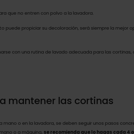
ara que no entren con polvo a la lavadora.
cto puede propiciar su decoloración, será siempre la mejor o
rse con una rutina de lavado adecuada para las cortinas,
a mantener las cortinas
s a mano o en la lavadora, se deben seguir unos pasos concr
 a mano o a máquina,
se recomienda que lo hagas cada 4 o