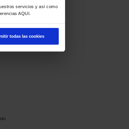
nuestros servicios y así como
eferencias AQUI.
lado
mitir todas las cookies
eben
ndo